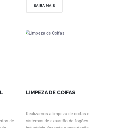
SAIBA MAIS
AL
LIMPEZA DE COIFAS
Realizamos a limpeza de coifas e
ntos de
sistemas de exaustão de fogões
ando
industriais, fazendo a manuteção