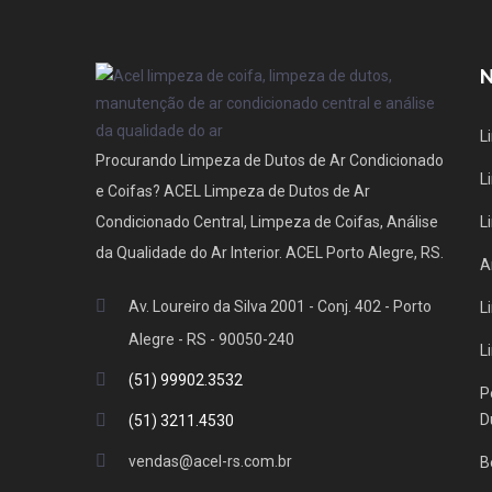
L
Procurando Limpeza de Dutos de Ar Condicionado
L
e Coifas? ACEL Limpeza de Dutos de Ar
Condicionado Central, Limpeza de Coifas, Análise
L
da Qualidade do Ar Interior. ACEL Porto Alegre, RS.
A
Av. Loureiro da Silva 2001 - Conj. 402 - Porto
L
Alegre - RS - 90050-240
L
(51) 99902.3532
P
D
(51) 3211.4530
vendas@acel-rs.com.br
B