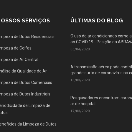
NOSSOS SERVIÇOS
ÚLTIMAS DO BLOG
O uso do ar condicionado como 
impeza de Dutos Residenciais
ao COVID 19 - Posição da ABRA
impeza de Coifas
06/04/2020
impeza de Ar Central
A transmissão aérea pode contri
nálise da Qualidade do Ar
grande surto de coronavírus na
18/03/2020
impeza de Dutos Comerciais
impeza de Dutos Industriais
Pesquisadores encontram corona
ar de hospital
eriodicidade de Limpeza de
17/03/2020
utos
enefícios da Limpeza de Dutos