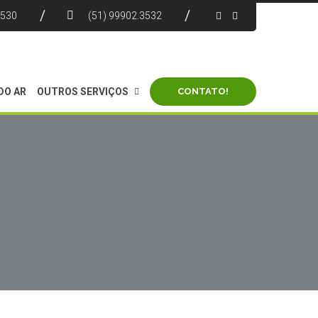
4530
(51) 99902.3532
DO AR
OUTROS SERVIÇOS
CONTATO!