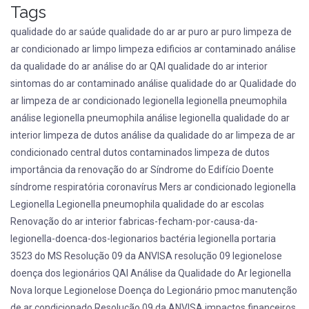
Tags
qualidade do ar
saúde
qualidade do ar
ar puro
ar puro
limpeza de
ar condicionado
ar limpo
limpeza
edificios
ar contaminado
análise
da qualidade do ar
análise do ar
QAI
qualidade do ar interior
sintomas do ar contaminado
análise qualidade do ar
Qualidade do
ar
limpeza de ar condicionado
legionella
legionella pneumophila
análise legionella pneumophila
análise legionella
qualidade do ar
interior
limpeza de dutos
análise da qualidade do ar
limpeza de ar
condicionado central
dutos contaminados
limpeza de dutos
importância da renovação do ar
Síndrome do Edifício Doente
síndrome respiratória
coronavírus Mers
ar condicionado
legionella
Legionella
Legionella pneumophila
qualidade do ar escolas
Renovação do ar interior
fabricas-fecham-por-causa-da-
legionella-doenca-dos-legionarios
bactéria legionella
portaria
3523 do MS
Resolução 09 da ANVISA
resolução 09
legionelose
doença dos legionários
QAI
Análise da Qualidade do Ar
legionella
Nova Iorque
Legionelose
Doença do Legionário
pmoc
manutenção
de ar condicionado
Resolução 09 da ANVISA
impactos financeiros