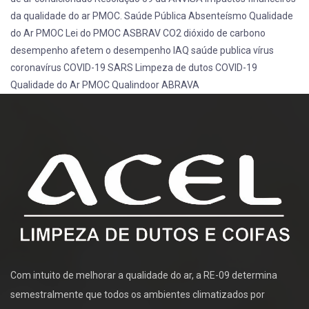
da qualidade do ar
PMOC. Saúde Pública
Absenteísmo
Qualidade
do Ar
PMOC
Lei do PMOC
ASBRAV
CO2
dióxido de carbono
desempenho
afetem o desempenho
IAQ
saúde publica
vírus
coronavírus
COVID-19
SARS
Limpeza de dutos
COVID-19
Qualidade do Ar
PMOC
Qualindoor
ABRAVA
Com intuito de melhorar a qualidade do ar, a RE-09 determina
semestralmente que todos os ambientes climatizados por